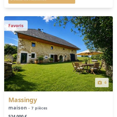
Favoris
6
Massingy
maison
- 7 pièces
524 000 €