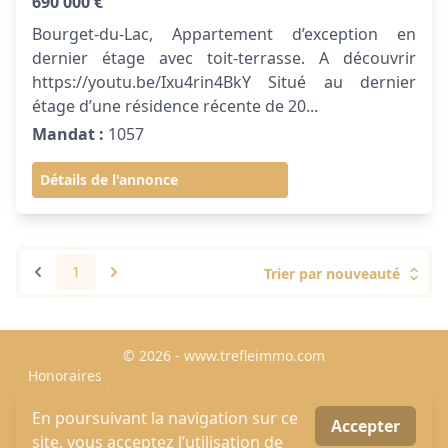
690 000 €
Bourget-du-Lac, Appartement d’exception en
dernier étage avec toit-terrasse. A découvrir
https://youtu.be/Ixu4rin4BkY Situé au dernier
étage d’une résidence récente de 20...
Mandat :
1057
Détails de l'annonce
1
Trier par nouveauté
© 2026 - www.trefleimmo.com
Honoraires
Mentions Légales
MLI -Mon Logiciel Immobilier - Logiciel & Site internet
En poursuivant la navigation sur ce
Accepter
immobilier
site, vous acceptez l’utilisation de