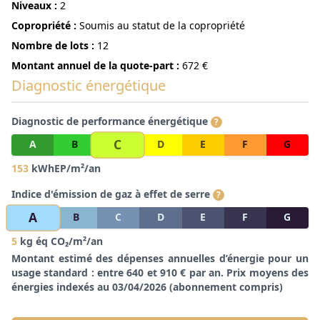
niveaux :
2
Copropriété :
Soumis au statut de la copropriété
Nombre de lots :
12
Montant annuel de la quote-part :
672 €
Diagnostic énergétique
Diagnostic de performance énergétique
?
C
A
B
D
E
F
G
153
kWhEP/m²/an
Indice d'émission de gaz à effet de serre
?
A
B
C
D
E
F
G
5
kg éq CO₂/m²/an
Montant estimé des dépenses annuelles d’énergie pour un
usage standard : entre 640 et 910 € par an. Prix moyens des
énergies indexés au 03/04/2026 (abonnement compris)